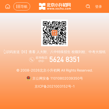
导航
登录
👆识码发送【6】查看 人大附、八中特殊招生 校额到校、中考大报纸
5624 8351
咨询电话:
010-
© 2008-2026
北京小升初网
All Rights Reserved.
京公网安备 11010802039350号
京ICP备2021003152号-1