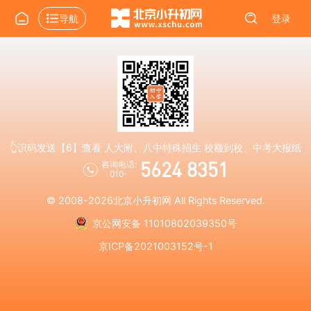
导航
登录
👆识码发送【6】查看 人大附、八中特殊招生 校额到校、中考大报纸
5624 8351
咨询电话:
010-
© 2008-2026
北京小升初网
All Rights Reserved.
京公网安备 11010802039350号
京ICP备2021003152号-1