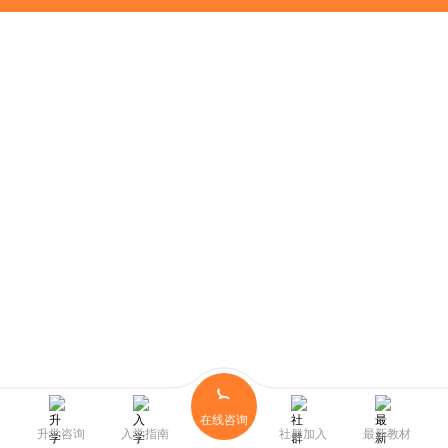
在线咨询
升学咨询
入学指南
社群加入
最新教材