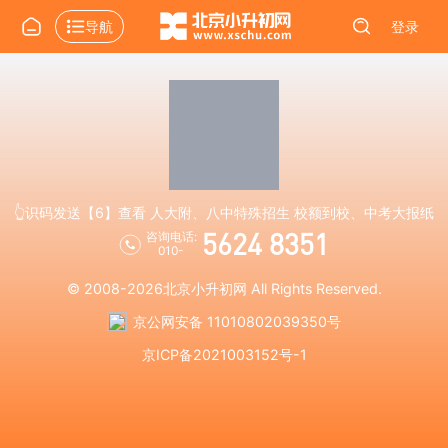
导航
登录
👆识码发送【6】查看 人大附、八中特殊招生 校额到校、中考大报纸
5624 8351
咨询电话:
010-
© 2008-2026
北京小升初网
All Rights Reserved.
京公网安备 11010802039350号
京ICP备2021003152号-1