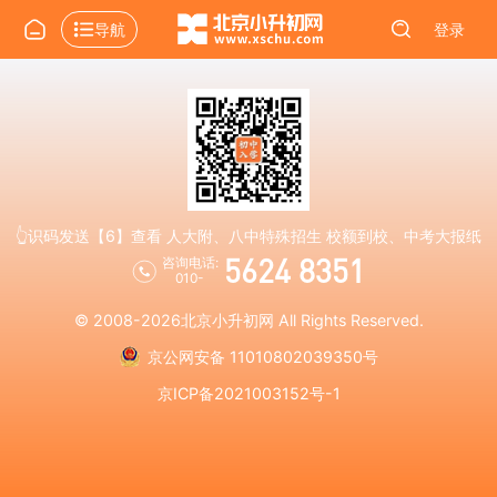
导航
登录
👆识码发送【6】查看 人大附、八中特殊招生 校额到校、中考大报纸
5624 8351
咨询电话:
010-
© 2008-2026
北京小升初网
All Rights Reserved.
京公网安备 11010802039350号
京ICP备2021003152号-1