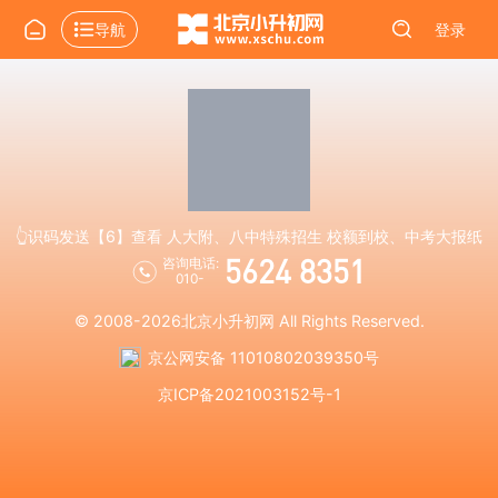
导航
登录
👆识码发送【6】查看 人大附、八中特殊招生 校额到校、中考大报纸
5624 8351
咨询电话:
010-
© 2008-2026
北京小升初网
All Rights Reserved.
京公网安备 11010802039350号
京ICP备2021003152号-1