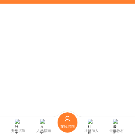
在线咨询
升学咨询
入学指南
社群加入
最新教材