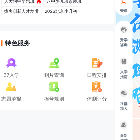
人大附中早培班
八中少儿班素质班
登录
拔尖创新人才培养
2026北京小升初
升学
特色服务
咨询
入学
27入学
划片查询
日程安排
指南
志愿填报
摇号规则
体测评分
社群
加入
最新