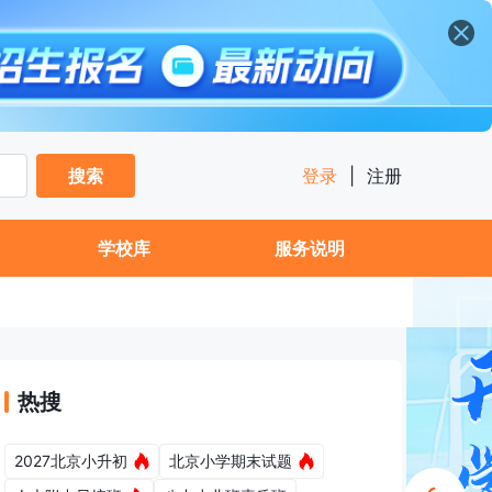
搜索
登录
|
注册
学校库
服务说明
热搜
2027北京小升初
北京小学期末试题