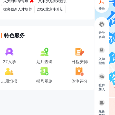
人大附中早培班
八中少儿班素质班
登录
拔尖创新人才培养
2026北京小升初
升学
特色服务
咨询
入学
27入学
划片查询
日程安排
指南
志愿填报
摇号规则
体测评分
社群
加入
最新