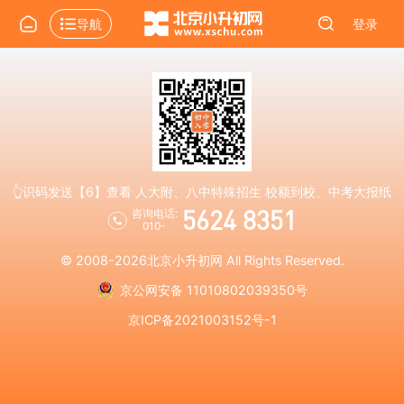
导航
登录
👆识码发送【6】查看 人大附、八中特殊招生 校额到校、中考大报纸
5624 8351
咨询电话:
010-
© 2008-2026
北京小升初网
All Rights Reserved.
京公网安备 11010802039350号
京ICP备2021003152号-1