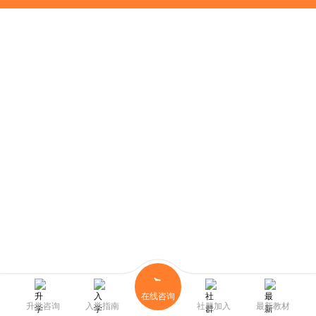
在线咨询
升学咨询
入学指南
社群加入
最新教材