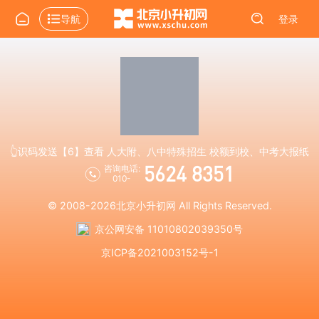
导航
登录
👆识码发送【6】查看 人大附、八中特殊招生 校额到校、中考大报纸
5624 8351
咨询电话:
010-
© 2008-2026
北京小升初网
All Rights Reserved.
京公网安备 11010802039350号
京ICP备2021003152号-1