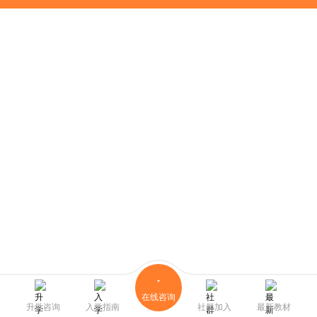
在线咨询
升学咨询
入学指南
社群加入
最新教材