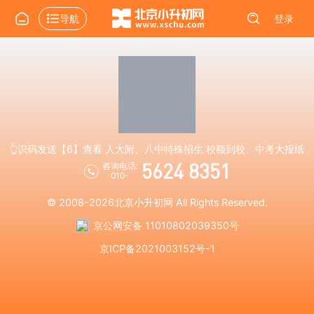
导航
登录
👆识码发送【6】查看 人大附、八中特殊招生 校额到校、中考大报纸
5624 8351
咨询电话:
010-
© 2008-2026
北京小升初网
All Rights Reserved.
京公网安备 11010802039350号
京ICP备2021003152号-1