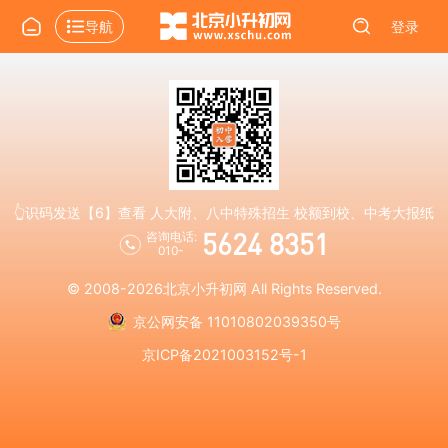
导航
登录
👆识码发送【6】查看 人大附、八中特殊招生 校额到校、中考大报纸
5624 8351
咨询电话:
010-
© 2008-2026
北京小升初网
All Rights Reserved.
京公网安备 11010802039350号
京ICP备2021003152号-1