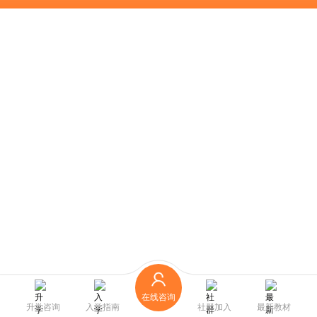
在线咨询
升学咨询
入学指南
社群加入
最新教材