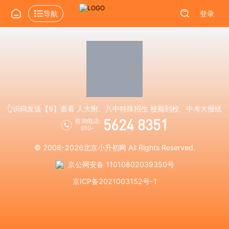
导航
登录
👆识码发送【6】查看 人大附、八中特殊招生 校额到校、中考大报纸
5624 8351
咨询电话:
010-
© 2008-2026
北京小升初网
All Rights Reserved.
京公网安备 11010802039350号
京ICP备2021003152号-1