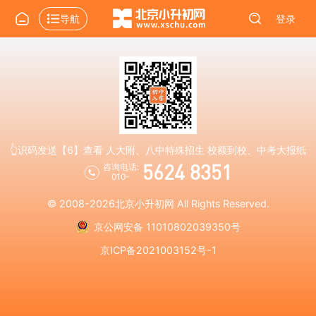
导航
登录
👆识码发送【6】查看 人大附、八中特殊招生 校额到校、中考大报纸
5624 8351
咨询电话:
010-
© 2008-2026
北京小升初网
All Rights Reserved.
京公网安备 11010802039350号
京ICP备2021003152号-1