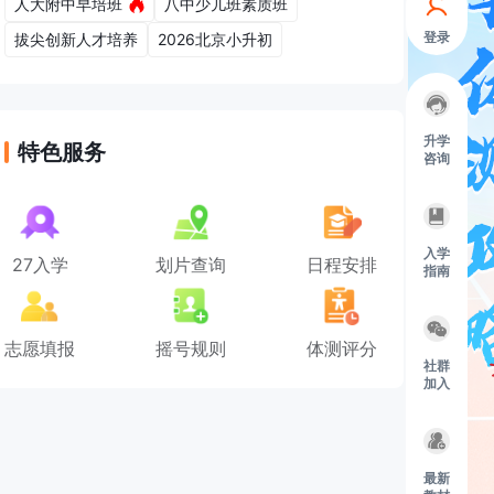
人大附中早培班
八中少儿班素质班
登录
拔尖创新人才培养
2026北京小升初
升学
特色服务
咨询
入学
27入学
划片查询
日程安排
指南
志愿填报
摇号规则
体测评分
社群
加入
最新