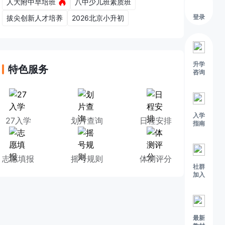
人大附中早培班
八中少儿班素质班
登录
拔尖创新人才培养
2026北京小升初
升学
特色服务
咨询
入学
27入学
划片查询
日程安排
指南
志愿填报
摇号规则
体测评分
社群
加入
最新