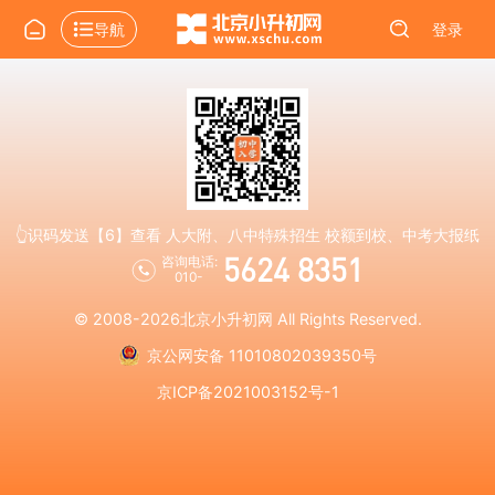
导航
登录
👆识码发送【6】查看 人大附、八中特殊招生 校额到校、中考大报纸
5624 8351
咨询电话:
010-
© 2008-2026
北京小升初网
All Rights Reserved.
京公网安备 11010802039350号
京ICP备2021003152号-1