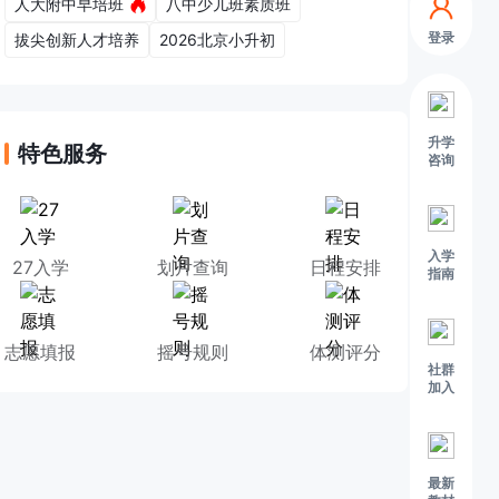
人大附中早培班
八中少儿班素质班
登录
拔尖创新人才培养
2026北京小升初
升学
特色服务
咨询
入学
27入学
划片查询
日程安排
指南
志愿填报
摇号规则
体测评分
社群
加入
最新