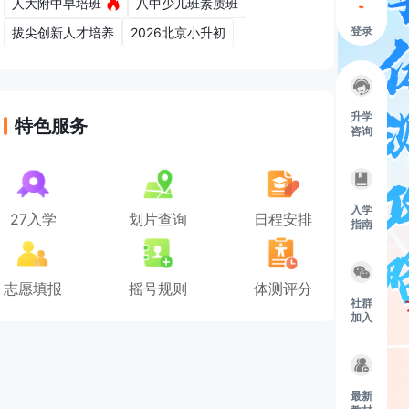
人大附中早培班
八中少儿班素质班
登录
拔尖创新人才培养
2026北京小升初
升学
特色服务
咨询
入学
27入学
划片查询
日程安排
指南
志愿填报
摇号规则
体测评分
社群
加入
最新