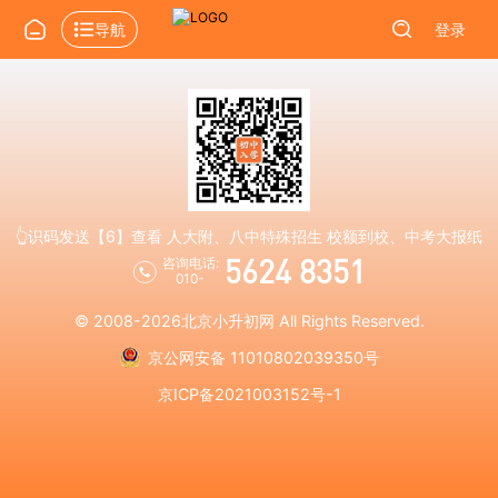
导航
登录
👆识码发送【6】查看 人大附、八中特殊招生 校额到校、中考大报纸
5624 8351
咨询电话:
010-
© 2008-2026
北京小升初网
All Rights Reserved.
京公网安备 11010802039350号
京ICP备2021003152号-1