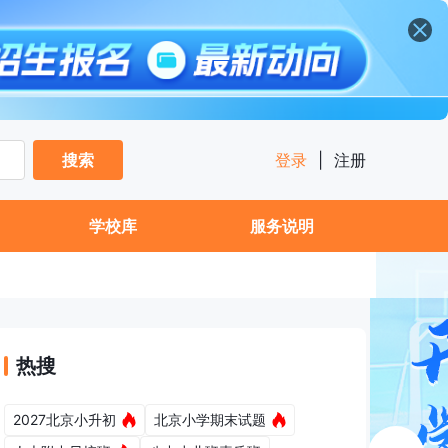
搜索
登录
|
注册
学校库
服务说明
热搜
2027北京小升初
北京小学期末试题