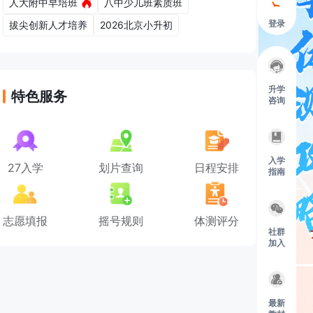
人大附中早培班
八中少儿班素质班
登录
拔尖创新人才培养
2026北京小升初
升学
特色服务
咨询
入学
27入学
划片查询
日程安排
指南
志愿填报
摇号规则
体测评分
社群
加入
最新