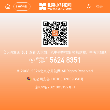
导航
登录
👆识码发送【6】查看 人大附、八中特殊招生 校额到校、中考大报纸
5624 8351
咨询电话:
010-
© 2008-2026
北京小升初网
All Rights Reserved.
京公网安备 11010802039350号
京ICP备2021003152号-1