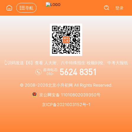
导航
登录
👆识码发送【6】查看 人大附、八中特殊招生 校额到校、中考大报纸
5624 8351
咨询电话:
010-
© 2008-2026
北京小升初网
All Rights Reserved.
京公网安备 11010802039350号
京ICP备2021003152号-1