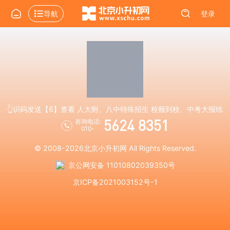
导航
登录
👆识码发送【6】查看 人大附、八中特殊招生 校额到校、中考大报纸
5624 8351
咨询电话:
010-
© 2008-2026
北京小升初网
All Rights Reserved.
京公网安备 11010802039350号
京ICP备2021003152号-1