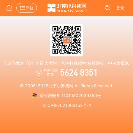
导航
登录
👆识码发送【6】查看 人大附、八中特殊招生 校额到校、中考大报纸
5624 8351
咨询电话:
010-
© 2008-2026
北京小升初网
All Rights Reserved.
京公网安备 11010802039350号
京ICP备2021003152号-1