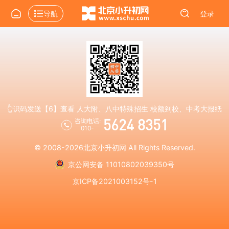
导航
登录
👆识码发送【6】查看 人大附、八中特殊招生 校额到校、中考大报纸
5624 8351
咨询电话:
010-
© 2008-2026
北京小升初网
All Rights Reserved.
京公网安备 11010802039350号
京ICP备2021003152号-1