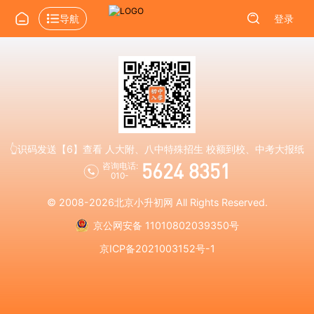
导航
登录
👆识码发送【6】查看 人大附、八中特殊招生 校额到校、中考大报纸
5624 8351
咨询电话:
010-
© 2008-2026
北京小升初网
All Rights Reserved.
京公网安备 11010802039350号
京ICP备2021003152号-1