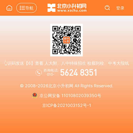
导航
登录
👆识码发送【6】查看 人大附、八中特殊招生 校额到校、中考大报纸
5624 8351
咨询电话:
010-
© 2008-2026
北京小升初网
All Rights Reserved.
京公网安备 11010802039350号
京ICP备2021003152号-1