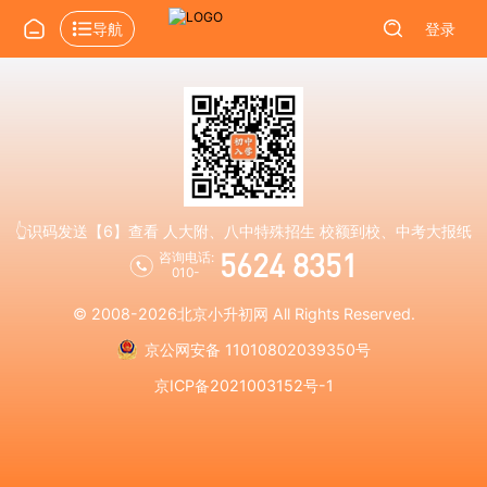
导航
登录
👆识码发送【6】查看 人大附、八中特殊招生 校额到校、中考大报纸
5624 8351
咨询电话:
010-
© 2008-2026
北京小升初网
All Rights Reserved.
京公网安备 11010802039350号
京ICP备2021003152号-1