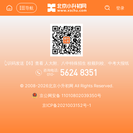
导航
登录
👆识码发送【6】查看 人大附、八中特殊招生 校额到校、中考大报纸
5624 8351
咨询电话:
010-
© 2008-2026
北京小升初网
All Rights Reserved.
京公网安备 11010802039350号
京ICP备2021003152号-1