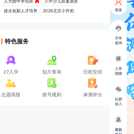
人大附中早培班
八中少儿班素质班
登录
拔尖创新人才培养
2026北京小升初
升学
特色服务
咨询
入学
27入学
划片查询
日程安排
指南
志愿填报
摇号规则
体测评分
社群
加入
最新