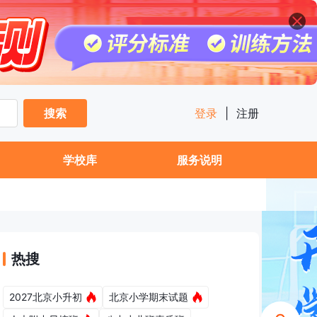
搜索
登录
|
注册
学校库
服务说明
热搜
2027北京小升初
北京小学期末试题