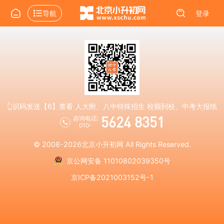
导航
登录
👆识码发送【6】查看 人大附、八中特殊招生 校额到校、中考大报纸
5624 8351
咨询电话:
010-
© 2008-2026
北京小升初网
All Rights Reserved.
京公网安备 11010802039350号
京ICP备2021003152号-1