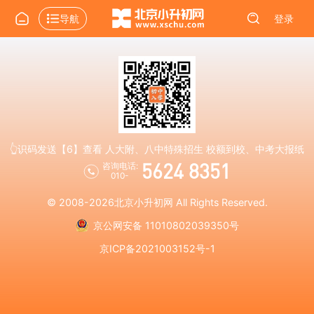
导航
登录
👆识码发送【6】查看 人大附、八中特殊招生 校额到校、中考大报纸
5624 8351
咨询电话:
010-
© 2008-2026
北京小升初网
All Rights Reserved.
京公网安备 11010802039350号
京ICP备2021003152号-1