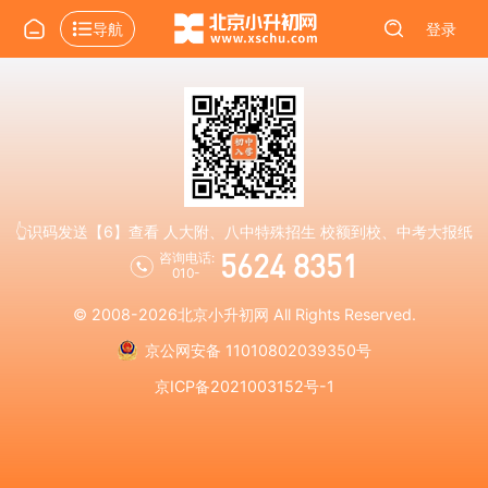
导航
登录
👆识码发送【6】查看 人大附、八中特殊招生 校额到校、中考大报纸
5624 8351
咨询电话:
010-
© 2008-2026
北京小升初网
All Rights Reserved.
京公网安备 11010802039350号
京ICP备2021003152号-1