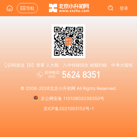
导航
登录
👆识码发送【6】查看 人大附、八中特殊招生 校额到校、中考大报纸
5624 8351
咨询电话:
010-
© 2008-2026
北京小升初网
All Rights Reserved.
京公网安备 11010802039350号
京ICP备2021003152号-1