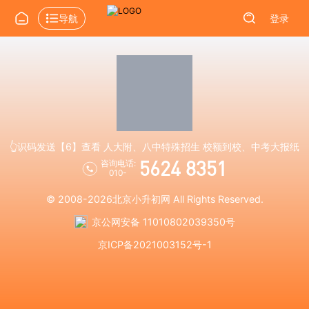
导航
登录
👆识码发送【6】查看 人大附、八中特殊招生 校额到校、中考大报纸
5624 8351
咨询电话:
010-
© 2008-2026
北京小升初网
All Rights Reserved.
京公网安备 11010802039350号
京ICP备2021003152号-1