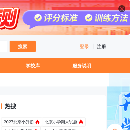
搜索
登录
|
注册
学校库
服务说明
热搜
2027北京小升初
北京小学期末试题