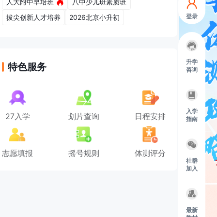
人大附中早培班
八中少儿班素质班
登录
拔尖创新人才培养
2026北京小升初
升学
特色服务
咨询
入学
27入学
划片查询
日程安排
指南
志愿填报
摇号规则
体测评分
社群
加入
最新