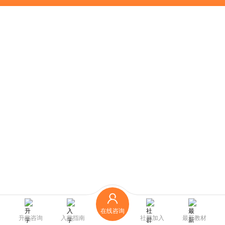
在线咨询
升学咨询
入学指南
社群加入
最新教材