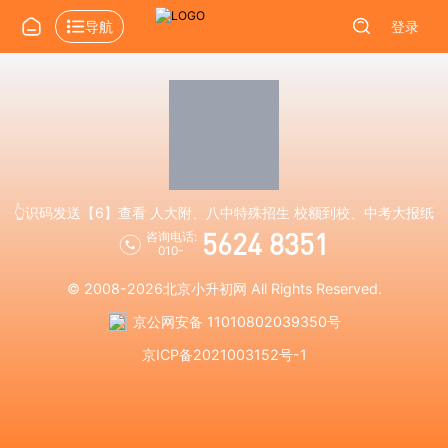
导航
登录
👆识码发送【6】查看 人大附、八中特殊招生 校额到校、中考大报纸
5624 8351
咨询电话:
010-
© 2008-2026
北京小升初网
All Rights Reserved.
京公网安备 11010802039350号
京ICP备2021003152号-1