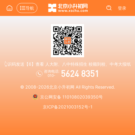
导航
登录
👆识码发送【6】查看 人大附、八中特殊招生 校额到校、中考大报纸
5624 8351
咨询电话:
010-
© 2008-2026
北京小升初网
All Rights Reserved.
京公网安备 11010802039350号
京ICP备2021003152号-1