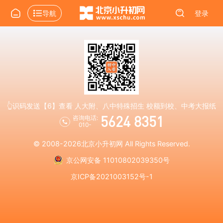
导航
登录
👆识码发送【6】查看 人大附、八中特殊招生 校额到校、中考大报纸
5624 8351
咨询电话:
010-
© 2008-2026
北京小升初网
All Rights Reserved.
京公网安备 11010802039350号
京ICP备2021003152号-1