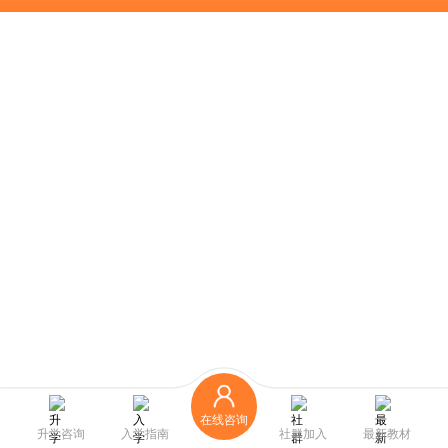
在线咨询
升学咨询
入学指南
社群加入
最新教材