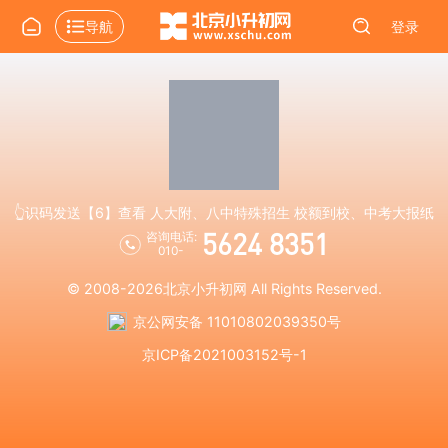
导航
登录
👆识码发送【6】查看 人大附、八中特殊招生 校额到校、中考大报纸
5624 8351
咨询电话:
010-
© 2008-2026
北京小升初网
All Rights Reserved.
京公网安备 11010802039350号
京ICP备2021003152号-1