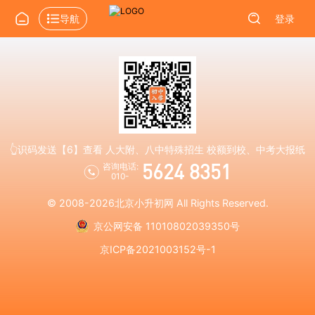
导航
登录
👆识码发送【6】查看 人大附、八中特殊招生 校额到校、中考大报纸
5624 8351
咨询电话:
010-
© 2008-2026
北京小升初网
All Rights Reserved.
京公网安备 11010802039350号
京ICP备2021003152号-1