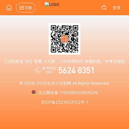
导航
登录
👆识码发送【6】查看 人大附、八中特殊招生 校额到校、中考大报纸
5624 8351
咨询电话:
010-
© 2008-2026
北京小升初网
All Rights Reserved.
京公网安备 11010802039350号
京ICP备2021003152号-1