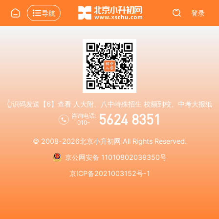
导航
登录
👆识码发送【6】查看 人大附、八中特殊招生 校额到校、中考大报纸
5624 8351
咨询电话:
010-
© 2008-2026
北京小升初网
All Rights Reserved.
京公网安备 11010802039350号
京ICP备2021003152号-1