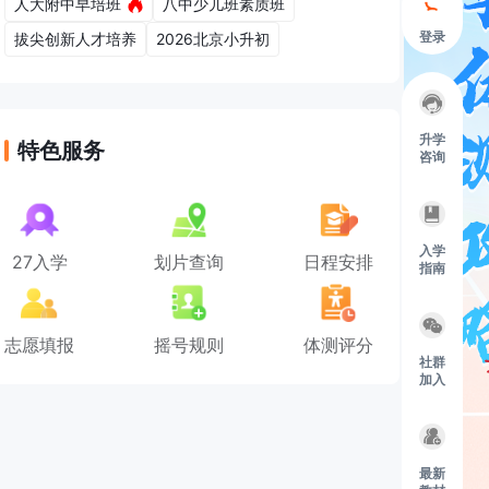
人大附中早培班
八中少儿班素质班
登录
拔尖创新人才培养
2026北京小升初
升学
特色服务
咨询
入学
27入学
划片查询
日程安排
指南
志愿填报
摇号规则
体测评分
社群
加入
最新