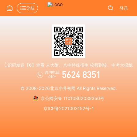
导航
登录
👆识码发送【6】查看 人大附、八中特殊招生 校额到校、中考大报纸
5624 8351
咨询电话:
010-
© 2008-2026
北京小升初网
All Rights Reserved.
京公网安备 11010802039350号
京ICP备2021003152号-1