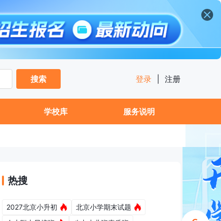
搜索
登录
|
注册
学校库
服务说明
热搜
2027北京小升初
北京小学期末试题