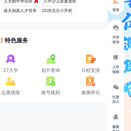
人大附中早培班
八中少儿班素质班
登录
拔尖创新人才培养
2026北京小升初
升学
特色服务
咨询
入学
27入学
划片查询
日程安排
指南
志愿填报
摇号规则
体测评分
社群
加入
最新