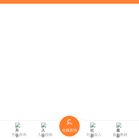
在线咨询
升学咨询
入学指南
社群加入
最新教材