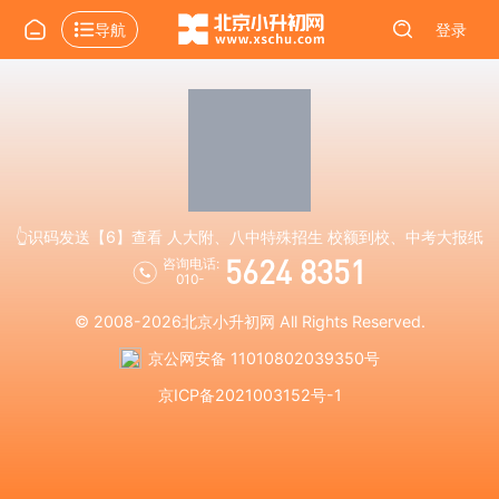
导航
登录
👆识码发送【6】查看 人大附、八中特殊招生 校额到校、中考大报纸
5624 8351
咨询电话:
010-
© 2008-2026
北京小升初网
All Rights Reserved.
京公网安备 11010802039350号
京ICP备2021003152号-1