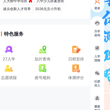
人大附中早培班
八中少儿班素质班
登录
拔尖创新人才培养
2026北京小升初
升学
特色服务
咨询
入学
27入学
划片查询
日程安排
指南
志愿填报
摇号规则
体测评分
社群
加入
最新