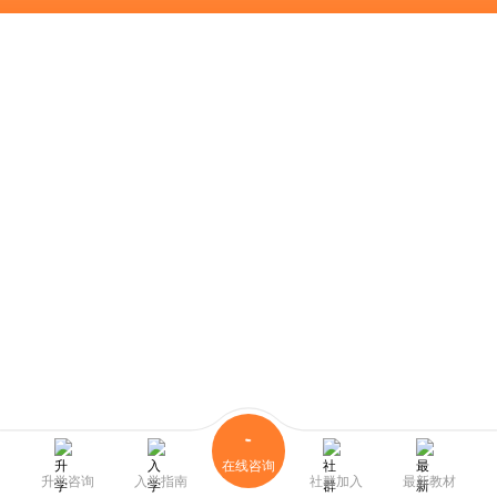
在线咨询
升学咨询
入学指南
社群加入
最新教材