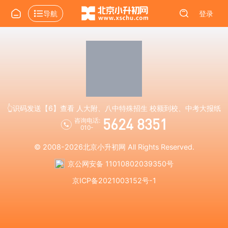
导航
登录
👆识码发送【6】查看 人大附、八中特殊招生 校额到校、中考大报纸
5624 8351
咨询电话:
010-
© 2008-2026
北京小升初网
All Rights Reserved.
京公网安备 11010802039350号
京ICP备2021003152号-1