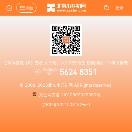
导航
登录
👆识码发送【6】查看 人大附、八中特殊招生 校额到校、中考大报纸
5624 8351
咨询电话:
010-
© 2008-2026
北京小升初网
All Rights Reserved.
京公网安备 11010802039350号
京ICP备2021003152号-1